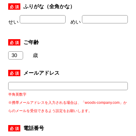
ふりがな（全角かな）
必 須
せい
めい
ご年齢
必 須
歳
メールアドレス
必 須
半角英数字
※携帯メールアドレスを入力される場合は、「woods-company.com」か
らのメールを受信できるよう設定をお願いします。
電話番号
必 須